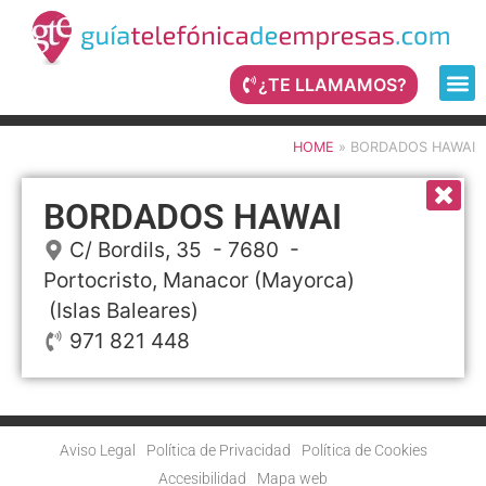
¿TE LLAMAMOS?
HOME
»
BORDADOS HAWAI
BORDADOS HAWAI
C/ Bordils, 35
- 7680 -
Portocristo, Manacor (Mayorca)
(Islas Baleares)
971 821 448
Aviso Legal
Política de Privacidad
Política de Cookies
Accesibilidad
Mapa web