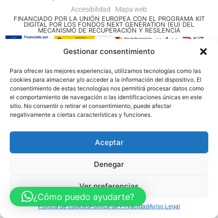
Accesibilidad
Mapa web
FINANCIADO POR LA UNIÓN EUROPEA CON EL PROGRAMA KIT
DIGITAL POR LOS FONDOS NEXT GENERATION (EU) DEL
MECANISMO DE RECUPERACIÓN Y RESILENCIA
Gestionar consentimiento
© Guia Telefónica de Empresas – Todos los derechos reservados.
Para ofrecer las mejores experiencias, utilizamos tecnologías como las
cookies para almacenar y/o acceder a la información del dispositivo. El
consentimiento de estas tecnologías nos permitirá procesar datos como
el comportamiento de navegación o las identificaciones únicas en este
sitio. No consentir o retirar el consentimiento, puede afectar
negativamente a ciertas características y funciones.
Aceptar
Denegar
Ver preferencias
¿Cómo puedo ayudarte?
Política de cookies
Política de Privacidad
Aviso Legal