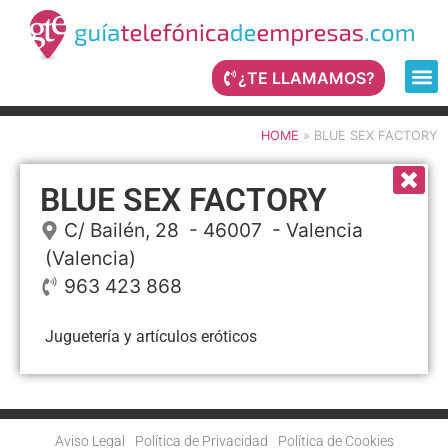
¿TE LLAMAMOS?
HOME
»
BLUE SEX FACTORY
BLUE SEX FACTORY
C/ Bailén, 28
- 46007 -
Valencia
(Valencia)
963 423 868
Juguetería y artículos eróticos
Aviso Legal
Política de Privacidad
Política de Cookies