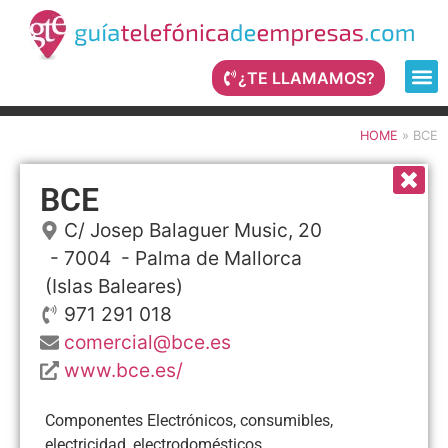
¿TE LLAMAMOS?
HOME
»
BCE
BCE
C/ Josep Balaguer Music, 20
- 7004 -
Palma de Mallorca
(Islas Baleares)
971 291 018
comercial@bce.es
www.bce.es/
Componentes Electrónicos, consumibles,
electricidad, electrodomésticos...