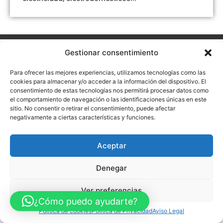
Aviso Legal
Política de Privacidad
Política de Cookies
Gestionar consentimiento
Accesibilidad
Mapa web
Para ofrecer las mejores experiencias, utilizamos tecnologías como las
FINANCIADO POR LA UNIÓN EUROPEA CON EL PROGRAMA KIT
DIGITAL POR LOS FONDOS NEXT GENERATION (EU) DEL
cookies para almacenar y/o acceder a la información del dispositivo. El
MECANISMO DE RECUPERACIÓN Y RESILENCIA
consentimiento de estas tecnologías nos permitirá procesar datos como
el comportamiento de navegación o las identificaciones únicas en este
© Guia Telefónica de Empresas – Todos los derechos reservados.
sitio. No consentir o retirar el consentimiento, puede afectar
negativamente a ciertas características y funciones.
Aceptar
Denegar
Ver preferencias
¿Cómo puedo ayudarte?
Política de cookies
Política de Privacidad
Aviso Legal