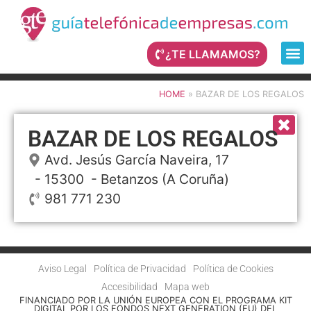
¿TE LLAMAMOS?
HOME
»
BAZAR DE LOS REGALOS
BAZAR DE LOS REGALOS
Avd. Jesús García Naveira, 17
- 15300 -
Betanzos
(A Coruña)
981 771 230
Aviso Legal
Política de Privacidad
Política de Cookies
Accesibilidad
Mapa web
FINANCIADO POR LA UNIÓN EUROPEA CON EL PROGRAMA KIT
DIGITAL POR LOS FONDOS NEXT GENERATION (EU) DEL