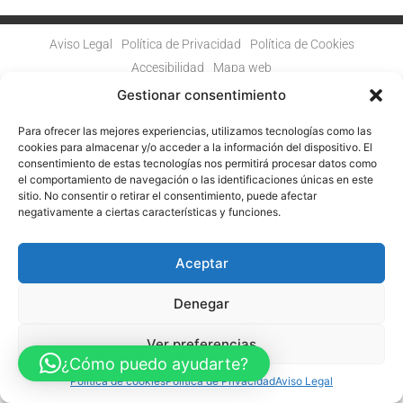
Aviso Legal
Política de Privacidad
Política de Cookies
Accesibilidad
Mapa web
FINANCIADO POR LA UNIÓN EUROPEA CON EL PROGRAMA KIT
Gestionar consentimiento
DIGITAL POR LOS FONDOS NEXT GENERATION (EU) DEL
MECANISMO DE RECUPERACIÓN Y RESILENCIA
Para ofrecer las mejores experiencias, utilizamos tecnologías como las
cookies para almacenar y/o acceder a la información del dispositivo. El
© Guia Telefónica de Empresas – Todos los derechos reservados.
consentimiento de estas tecnologías nos permitirá procesar datos como
el comportamiento de navegación o las identificaciones únicas en este
sitio. No consentir o retirar el consentimiento, puede afectar
negativamente a ciertas características y funciones.
Aceptar
Denegar
Ver preferencias
¿Cómo puedo ayudarte?
Política de cookies
Política de Privacidad
Aviso Legal