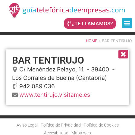
¿TE LLAMAMOS?
HOME
»
BAR TENTIRUJO
BAR TENTIRUJO
C/ Menéndez Pelayo, 11
- 39400 -
Los Corrales de Buelna
(Cantabria)
942 089 036
www.tentirujo.visitame.es
Aviso Legal
Política de Privacidad
Política de Cookies
Accesibilidad
Mapa web