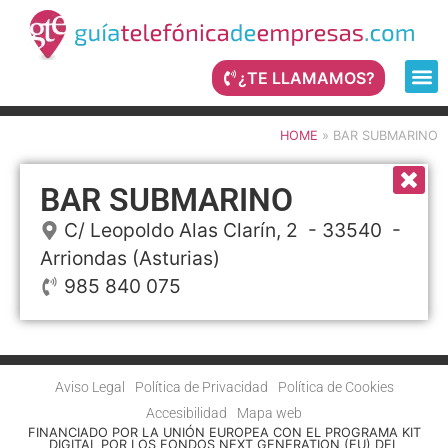
¿TE LLAMAMOS?
HOME
»
BAR SUBMARINO
BAR SUBMARINO
C/ Leopoldo Alas Clarín, 2
- 33540 -
Arriondas
(Asturias)
985 840 075
Aviso Legal
Política de Privacidad
Política de Cookies
Accesibilidad
Mapa web
FINANCIADO POR LA UNIÓN EUROPEA CON EL PROGRAMA KIT
DIGITAL POR LOS FONDOS NEXT GENERATION (EU) DEL