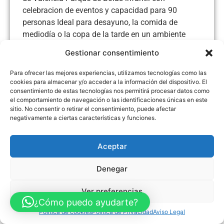
celebracion de eventos y capacidad para 90
personas Ideal para desayuno, la comida de
mediodía o la copa de la tarde en un ambiente
agradable Menú diario y de fin de semana
Gestionar consentimiento
Visítenos... no se arrepentirá!! Lugar para toda la
familia
Para ofrecer las mejores experiencias, utilizamos tecnologías como las
cookies para almacenar y/o acceder a la información del dispositivo. El
consentimiento de estas tecnologías nos permitirá procesar datos como
el comportamiento de navegación o las identificaciones únicas en este
sitio. No consentir o retirar el consentimiento, puede afectar
negativamente a ciertas características y funciones.
Aviso Legal
Política de Privacidad
Política de Cookies
Accesibilidad
Mapa web
Aceptar
FINANCIADO POR LA UNIÓN EUROPEA CON EL PROGRAMA KIT
DIGITAL POR LOS FONDOS NEXT GENERATION (EU) DEL
MECANISMO DE RECUPERACIÓN Y RESILENCIA
Denegar
© Guia Telefónica de Empresas – Todos los derechos reservados.
Ver preferencias
¿Cómo puedo ayudarte?
Política de cookies
Política de Privacidad
Aviso Legal