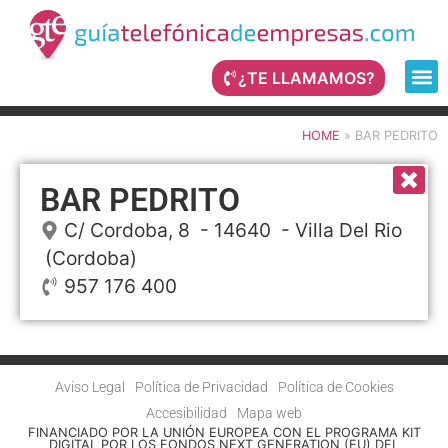
¿TE LLAMAMOS?
HOME
»
BAR PEDRITO
BAR PEDRITO
C/ Cordoba, 8
- 14640 -
Villa Del Rio
(Cordoba)
957 176 400
Aviso Legal
Política de Privacidad
Política de Cookies
Accesibilidad
Mapa web
FINANCIADO POR LA UNIÓN EUROPEA CON EL PROGRAMA KIT
DIGITAL POR LOS FONDOS NEXT GENERATION (EU) DEL