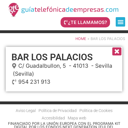
¿TE LLAMAMOS?
HOME
»
BAR LOS PALACIOS
BAR LOS PALACIOS
C/ Guadalbullon, 5
- 41013 -
Sevilla
(Sevilla)
954 231 913
Aviso Legal
Política de Privacidad
Política de Cookies
Accesibilidad
Mapa web
FINANCIADO POR LA UNIÓN EUROPEA CON EL PROGRAMA KIT
DIGITAL POR LOS FONDOS NEXT GENERATION (EU) DEL