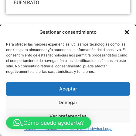
BUEN RATO.
Gestionar consentimiento
Aviso Legal
Política de Privacidad
Política de Cookies
Accesibilidad
Mapa web
Para ofrecer las mejores experiencias, utilizamos tecnologías como las
FINANCIADO POR LA UNIÓN EUROPEA CON EL PROGRAMA KIT
cookies para almacenar y/o acceder a la información del dispositivo. El
DIGITAL POR LOS FONDOS NEXT GENERATION (EU) DEL
consentimiento de estas tecnologías nos permitirá procesar datos como
MECANISMO DE RECUPERACIÓN Y RESILENCIA
el comportamiento de navegación o las identificaciones únicas en este
sitio. No consentir o retirar el consentimiento, puede afectar
© Guia Telefónica de Empresas – Todos los derechos reservados.
negativamente a ciertas características y funciones.
Aceptar
Denegar
Ver preferencias
¿Cómo puedo ayudarte?
Política de cookies
Política de Privacidad
Aviso Legal