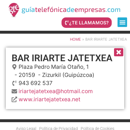
¿TE LLAMAMOS?
HOME
»
BAR IRIARTE JATETXEA
BAR IRIARTE JATETXEA
Plaza Pedro María Otaño, 1
- 20159 -
Zizurkil
(Guipúzcoa)
943 692 537
iriartejatetxea@hotmail.com
www.iriartejatetxea.net
Aviso Legal
Política de Privacidad
Política de Cookies