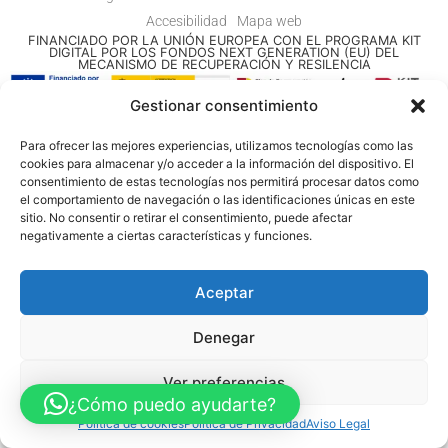
Accesibilidad
Mapa web
FINANCIADO POR LA UNIÓN EUROPEA CON EL PROGRAMA KIT
DIGITAL POR LOS FONDOS NEXT GENERATION (EU) DEL
MECANISMO DE RECUPERACIÓN Y RESILENCIA
Gestionar consentimiento
© Guia Telefónica de Empresas – Todos los derechos reservados.
Para ofrecer las mejores experiencias, utilizamos tecnologías como las
cookies para almacenar y/o acceder a la información del dispositivo. El
consentimiento de estas tecnologías nos permitirá procesar datos como
el comportamiento de navegación o las identificaciones únicas en este
sitio. No consentir o retirar el consentimiento, puede afectar
negativamente a ciertas características y funciones.
Aceptar
Denegar
Ver preferencias
¿Cómo puedo ayudarte?
Política de cookies
Política de Privacidad
Aviso Legal