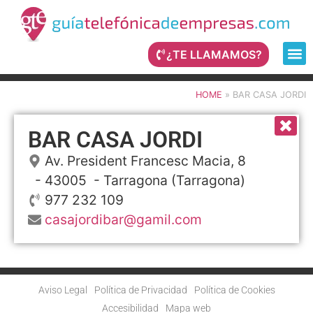
¿TE LLAMAMOS?
HOME
»
BAR CASA JORDI
BAR CASA JORDI
Av. President Francesc Macia, 8
- 43005 -
Tarragona
(Tarragona)
977 232 109
casajordibar@gamil.com
Aviso Legal
Política de Privacidad
Política de Cookies
Accesibilidad
Mapa web