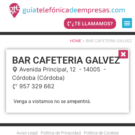
¿TE LLAMAMOS?
HOME
»
BAR CAFETERIA GALVEZ
BAR CAFETERIA GALVEZ
Avenida Principal, 12
- 14005 -
Córdoba
(Córdoba)
957 329 662
Venga a visitarnos no se arrepentirá.
Aviso Legal
Política de Privacidad
Política de Cookies