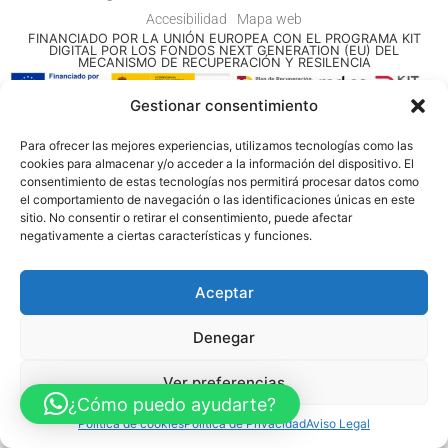
Accesibilidad
Mapa web
FINANCIADO POR LA UNIÓN EUROPEA CON EL PROGRAMA KIT
DIGITAL POR LOS FONDOS NEXT GENERATION (EU) DEL
MECANISMO DE RECUPERACIÓN Y RESILENCIA
Gestionar consentimiento
© Guia Telefónica de Empresas – Todos los derechos reservados.
Para ofrecer las mejores experiencias, utilizamos tecnologías como las
cookies para almacenar y/o acceder a la información del dispositivo. El
consentimiento de estas tecnologías nos permitirá procesar datos como
el comportamiento de navegación o las identificaciones únicas en este
sitio. No consentir o retirar el consentimiento, puede afectar
negativamente a ciertas características y funciones.
Aceptar
Denegar
Ver preferencias
¿Cómo puedo ayudarte?
Política de cookies
Política de Privacidad
Aviso Legal