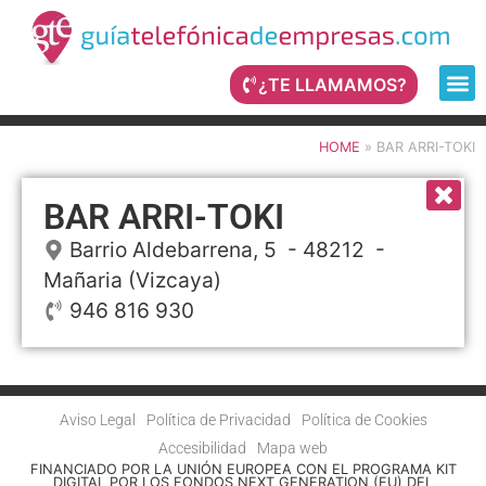
¿TE LLAMAMOS?
HOME
»
BAR ARRI-TOKI
BAR ARRI-TOKI
Barrio Aldebarrena, 5
- 48212 -
Mañaria
(Vizcaya)
946 816 930
Aviso Legal
Política de Privacidad
Política de Cookies
Accesibilidad
Mapa web
FINANCIADO POR LA UNIÓN EUROPEA CON EL PROGRAMA KIT
DIGITAL POR LOS FONDOS NEXT GENERATION (EU) DEL