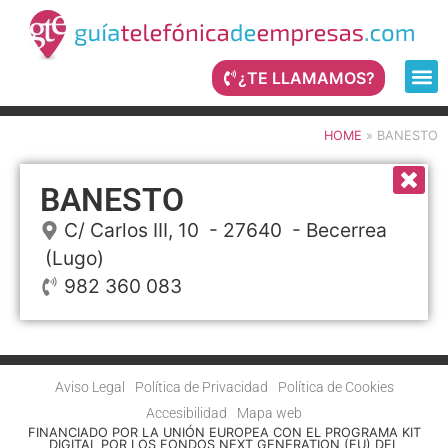
¿TE LLAMAMOS?
HOME
»
BANESTO
BANESTO
C/ Carlos III, 10
- 27640 -
Becerrea
(Lugo)
982 360 083
Aviso Legal
Política de Privacidad
Política de Cookies
Accesibilidad
Mapa web
FINANCIADO POR LA UNIÓN EUROPEA CON EL PROGRAMA KIT
DIGITAL POR LOS FONDOS NEXT GENERATION (EU) DEL