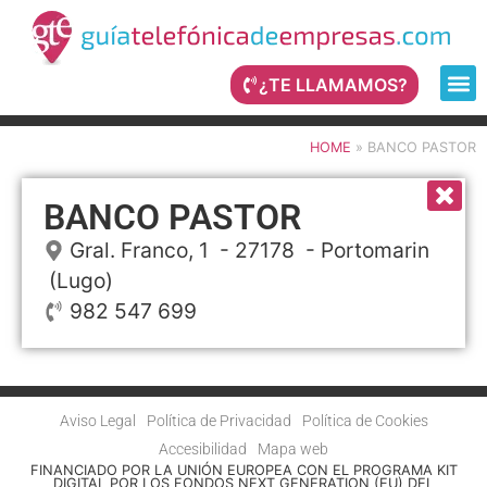
¿TE LLAMAMOS?
HOME
»
BANCO PASTOR
BANCO PASTOR
Gral. Franco, 1
- 27178 -
Portomarin
(Lugo)
982 547 699
Aviso Legal
Política de Privacidad
Política de Cookies
Accesibilidad
Mapa web
FINANCIADO POR LA UNIÓN EUROPEA CON EL PROGRAMA KIT
DIGITAL POR LOS FONDOS NEXT GENERATION (EU) DEL