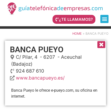
¿TE LLAMAMOS?
HOME
»
BANCA PUEYO
BANCA PUEYO
C/ Pilar, 4
- 6207 -
Aceuchal
(Badajoz)
924 687 610
www.bancapueyo.es/
Banca Pueyo le ofrece e-pueyo.com, su oficina en
internet.