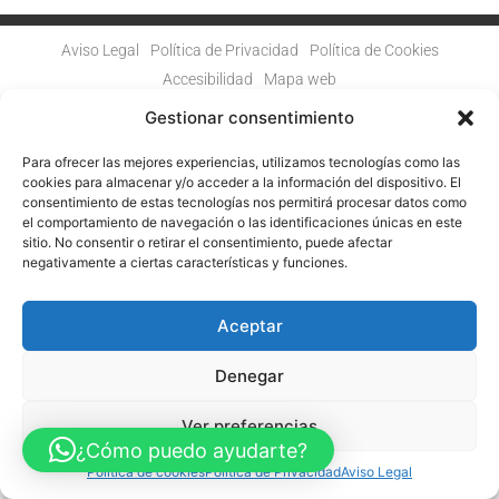
Aviso Legal
Política de Privacidad
Política de Cookies
Accesibilidad
Mapa web
FINANCIADO POR LA UNIÓN EUROPEA CON EL PROGRAMA KIT
DIGITAL POR LOS FONDOS NEXT GENERATION (EU) DEL
Gestionar consentimiento
MECANISMO DE RECUPERACIÓN Y RESILENCIA
Para ofrecer las mejores experiencias, utilizamos tecnologías como las
© Guia Telefónica de Empresas – Todos los derechos reservados.
cookies para almacenar y/o acceder a la información del dispositivo. El
consentimiento de estas tecnologías nos permitirá procesar datos como
el comportamiento de navegación o las identificaciones únicas en este
sitio. No consentir o retirar el consentimiento, puede afectar
negativamente a ciertas características y funciones.
Aceptar
Denegar
Ver preferencias
¿Cómo puedo ayudarte?
Política de cookies
Política de Privacidad
Aviso Legal