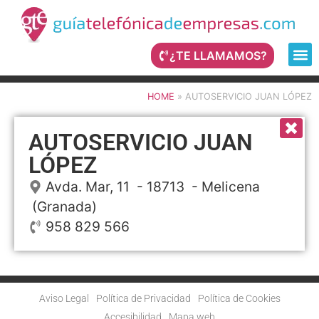
¿TE LLAMAMOS?
HOME
»
AUTOSERVICIO JUAN LÓPEZ
AUTOSERVICIO JUAN
LÓPEZ
Avda. Mar, 11
- 18713 -
Melicena
(Granada)
958 829 566
Aviso Legal
Política de Privacidad
Política de Cookies
Accesibilidad
Mapa web