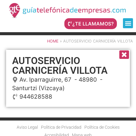
¿TE LLAMAMOS?
HOME
»
AUTOSERVICIO CARNICERÍA VILLOTA
AUTOSERVICIO
CARNICERÍA VILLOTA
Av. Iparraguirre, 67
- 48980 -
Santurtzi
(Vizcaya)
944628588
Aviso Legal
Política de Privacidad
Política de Cookies
Accesibilidad
Mapa web