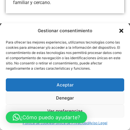
familiar y cercano.
Gestionar consentimiento
Aviso Legal
Política de Privacidad
Política de Cookies
Accesibilidad
Mapa web
Para ofrecer las mejores experiencias, utilizamos tecnologías como las
FINANCIADO POR LA UNIÓN EUROPEA CON EL PROGRAMA KIT
cookies para almacenar y/o acceder a la información del dispositivo. El
DIGITAL POR LOS FONDOS NEXT GENERATION (EU) DEL
consentimiento de estas tecnologías nos permitirá procesar datos como
MECANISMO DE RECUPERACIÓN Y RESILENCIA
el comportamiento de navegación o las identificaciones únicas en este
sitio. No consentir o retirar el consentimiento, puede afectar
© Guia Telefónica de Empresas – Todos los derechos reservados.
negativamente a ciertas características y funciones.
Aceptar
Denegar
Ver preferencias
¿Cómo puedo ayudarte?
Política de cookies
Política de Privacidad
Aviso Legal