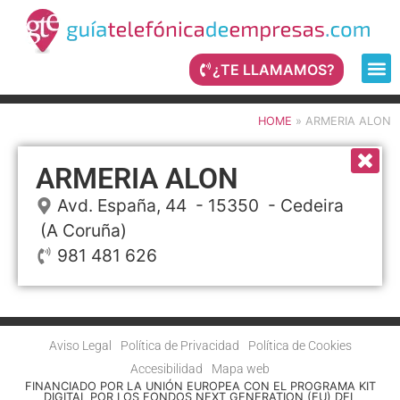
¿TE LLAMAMOS?
HOME
»
ARMERIA ALON
ARMERIA ALON
Avd. España, 44
- 15350 -
Cedeira
(A Coruña)
981 481 626
Aviso Legal
Política de Privacidad
Política de Cookies
Accesibilidad
Mapa web
FINANCIADO POR LA UNIÓN EUROPEA CON EL PROGRAMA KIT
DIGITAL POR LOS FONDOS NEXT GENERATION (EU) DEL