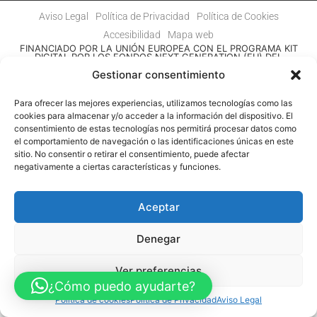
Aviso Legal
Política de Privacidad
Política de Cookies
Accesibilidad
Mapa web
FINANCIADO POR LA UNIÓN EUROPEA CON EL PROGRAMA KIT
DIGITAL POR LOS FONDOS NEXT GENERATION (EU) DEL
MECANISMO DE RECUPERACIÓN Y RESILENCIA
Gestionar consentimiento
© Guia Telefónica de Empresas – Todos los derechos reservados.
Para ofrecer las mejores experiencias, utilizamos tecnologías como las
cookies para almacenar y/o acceder a la información del dispositivo. El
consentimiento de estas tecnologías nos permitirá procesar datos como
el comportamiento de navegación o las identificaciones únicas en este
sitio. No consentir o retirar el consentimiento, puede afectar
negativamente a ciertas características y funciones.
Aceptar
Denegar
Ver preferencias
¿Cómo puedo ayudarte?
Política de cookies
Política de Privacidad
Aviso Legal