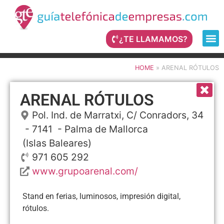
¿TE LLAMAMOS?
HOME
»
ARENAL RÓTULOS
ARENAL RÓTULOS
Pol. Ind. de Marratxi, C/ Conradors, 34
- 7141 -
Palma de Mallorca
(Islas Baleares)
971 605 292
www.grupoarenal.com/
Stand en ferias, luminosos, impresión digital,
rótulos.