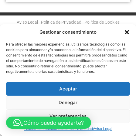
Aviso Legal
Política de Privacidad
Política de Cookies
Accesibilidad
Mapa web
Gestionar consentimiento
FINANCIADO POR LA UNIÓN EUROPEA CON EL PROGRAMA KIT
DIGITAL POR LOS FONDOS NEXT GENERATION (EU) DEL
MECANISMO DE RECUPERACIÓN Y RESILENCIA
Para ofrecer las mejores experiencias, utilizamos tecnologías como las
cookies para almacenar y/o acceder a la información del dispositivo. El
consentimiento de estas tecnologías nos permitirá procesar datos como
© Guia Telefónica de Empresas – Todos los derechos reservados.
el comportamiento de navegación o las identificaciones únicas en este
sitio. No consentir o retirar el consentimiento, puede afectar
negativamente a ciertas características y funciones.
Aceptar
Denegar
Ver preferencias
¿Cómo puedo ayudarte?
Política de cookies
Política de Privacidad
Aviso Legal