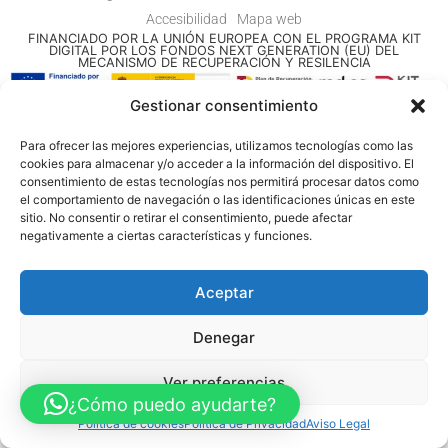
Accesibilidad
Mapa web
FINANCIADO POR LA UNIÓN EUROPEA CON EL PROGRAMA KIT
DIGITAL POR LOS FONDOS NEXT GENERATION (EU) DEL
MECANISMO DE RECUPERACIÓN Y RESILENCIA
Gestionar consentimiento
© Guia Telefónica de Empresas – Todos los derechos reservados.
Para ofrecer las mejores experiencias, utilizamos tecnologías como las
cookies para almacenar y/o acceder a la información del dispositivo. El
consentimiento de estas tecnologías nos permitirá procesar datos como
el comportamiento de navegación o las identificaciones únicas en este
sitio. No consentir o retirar el consentimiento, puede afectar
negativamente a ciertas características y funciones.
Aceptar
Denegar
Ver preferencias
¿Cómo puedo ayudarte?
Política de cookies
Política de Privacidad
Aviso Legal