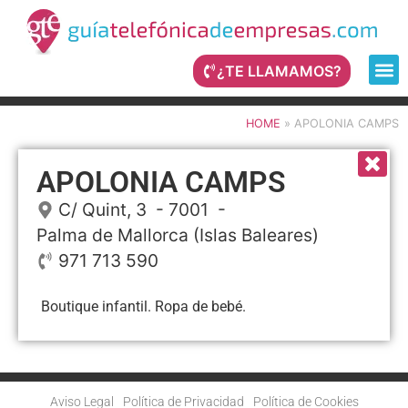
¿TE LLAMAMOS?
HOME
»
APOLONIA CAMPS
APOLONIA CAMPS
C/ Quint, 3
- 7001 -
Palma de Mallorca
(Islas Baleares)
971 713 590
Boutique infantil. Ropa de bebé.
Aviso Legal
Política de Privacidad
Política de Cookies