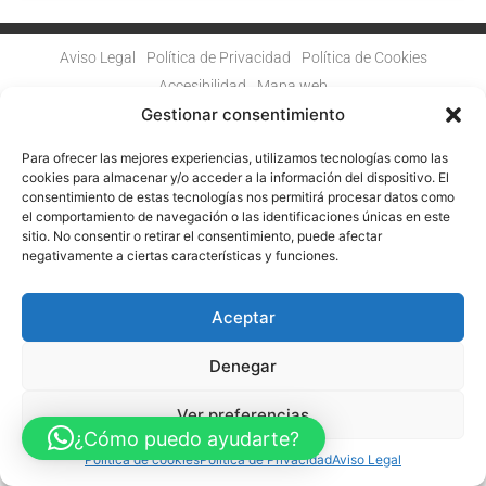
Aviso Legal
Política de Privacidad
Política de Cookies
Accesibilidad
Mapa web
FINANCIADO POR LA UNIÓN EUROPEA CON EL PROGRAMA KIT
Gestionar consentimiento
DIGITAL POR LOS FONDOS NEXT GENERATION (EU) DEL
MECANISMO DE RECUPERACIÓN Y RESILENCIA
Para ofrecer las mejores experiencias, utilizamos tecnologías como las
cookies para almacenar y/o acceder a la información del dispositivo. El
© Guia Telefónica de Empresas – Todos los derechos reservados.
consentimiento de estas tecnologías nos permitirá procesar datos como
el comportamiento de navegación o las identificaciones únicas en este
sitio. No consentir o retirar el consentimiento, puede afectar
negativamente a ciertas características y funciones.
Aceptar
Denegar
Ver preferencias
¿Cómo puedo ayudarte?
Política de cookies
Política de Privacidad
Aviso Legal