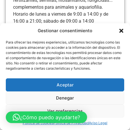
fertilizantes, semillas, fitosanitarios, fungicidas...
complementos para animales y aquariofilia.
Horario de lunes a viernes de 9:00 a 14:00 y de
16:00 a 21:00; sábado de 09:00 a 14:00
Gestionar consentimiento
Para ofrecer las mejores experiencias, utilizamos tecnologías como las
cookies para almacenar y/o acceder a la información del dispositivo. El
Aviso Legal
Política de Privacidad
Política de Cookies
consentimiento de estas tecnologías nos permitirá procesar datos como
el comportamiento de navegación o las identificaciones únicas en este
Accesibilidad
Mapa web
sitio. No consentir o retirar el consentimiento, puede afectar
FINANCIADO POR LA UNIÓN EUROPEA CON EL PROGRAMA KIT
DIGITAL POR LOS FONDOS NEXT GENERATION (EU) DEL
negativamente a ciertas características y funciones.
MECANISMO DE RECUPERACIÓN Y RESILENCIA
Aceptar
© Guia Telefónica de Empresas – Todos los derechos reservados.
Denegar
Ver preferencias
¿Cómo puedo ayudarte?
Política de cookies
Política de Privacidad
Aviso Legal