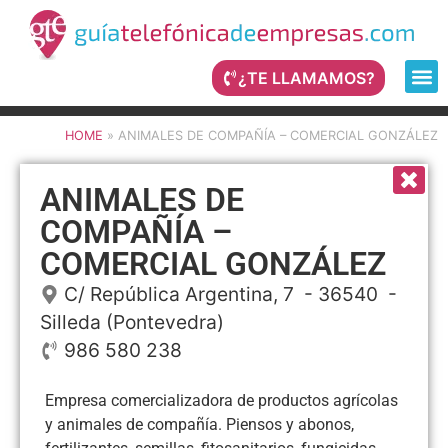
¿TE LLAMAMOS?
HOME
»
ANIMALES DE COMPAÑÍA – COMERCIAL GONZÁLEZ
ANIMALES DE
COMPAÑÍA –
COMERCIAL GONZÁLEZ
C/ República Argentina, 7
- 36540 -
Silleda
(Pontevedra)
986 580 238
Empresa comercializadora de productos agrícolas
y animales de compañía. Piensos y abonos,