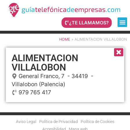
¿TE LLAMAMOS?
HOME
»
ALIMENTACION VILLALOBON
ALIMENTACION
VILLALOBON
General Franco, 7
- 34419 -
Villalobon
(Palencia)
979 765 417
Aviso Legal
Política de Privacidad
Política de Cookies
Accesibilidad
Mapa web