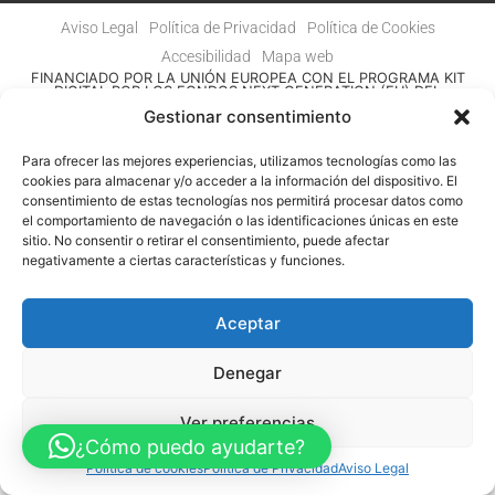
Aviso Legal
Política de Privacidad
Política de Cookies
Accesibilidad
Mapa web
FINANCIADO POR LA UNIÓN EUROPEA CON EL PROGRAMA KIT
DIGITAL POR LOS FONDOS NEXT GENERATION (EU) DEL
MECANISMO DE RECUPERACIÓN Y RESILENCIA
Gestionar consentimiento
© Guia Telefónica de Empresas – Todos los derechos reservados.
Para ofrecer las mejores experiencias, utilizamos tecnologías como las
cookies para almacenar y/o acceder a la información del dispositivo. El
consentimiento de estas tecnologías nos permitirá procesar datos como
el comportamiento de navegación o las identificaciones únicas en este
sitio. No consentir o retirar el consentimiento, puede afectar
negativamente a ciertas características y funciones.
Aceptar
Denegar
Ver preferencias
¿Cómo puedo ayudarte?
Política de cookies
Política de Privacidad
Aviso Legal