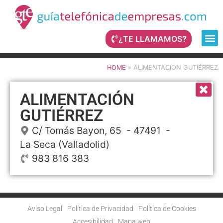
¿TE LLAMAMOS?
HOME
»
ALIMENTACIÓN GUTIÉRREZ
ALIMENTACIÓN
GUTIÉRREZ
C/ Tomás Bayon, 65
- 47491 -
La Seca
(Valladolid)
983 816 383
Aviso Legal
Política de Privacidad
Política de Cookies
Accesibilidad
Mapa web