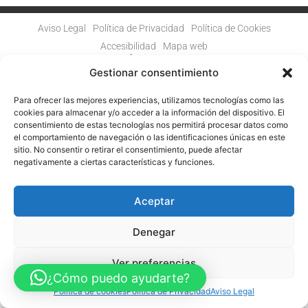
Aviso Legal
Política de Privacidad
Política de Cookies
Accesibilidad
Mapa web
FINANCIADO POR LA UNIÓN EUROPEA CON EL PROGRAMA KIT
DIGITAL POR LOS FONDOS NEXT GENERATION (EU) DEL
Gestionar consentimiento
MECANISMO DE RECUPERACIÓN Y RESILENCIA
Para ofrecer las mejores experiencias, utilizamos tecnologías como las
© Guia Telefónica de Empresas – Todos los derechos reservados.
cookies para almacenar y/o acceder a la información del dispositivo. El
consentimiento de estas tecnologías nos permitirá procesar datos como
el comportamiento de navegación o las identificaciones únicas en este
sitio. No consentir o retirar el consentimiento, puede afectar
negativamente a ciertas características y funciones.
Aceptar
Denegar
Ver preferencias
¿Cómo puedo ayudarte?
Política de cookies
Política de Privacidad
Aviso Legal