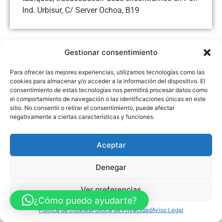
Ind. Urbisur, C/ Server Ochoa, B19
Gestionar consentimiento
Aviso Legal
Política de Privacidad
Política de Cookies
Para ofrecer las mejores experiencias, utilizamos tecnologías como las
Accesibilidad
Mapa web
cookies para almacenar y/o acceder a la información del dispositivo. El
FINANCIADO POR LA UNIÓN EUROPEA CON EL PROGRAMA KIT
consentimiento de estas tecnologías nos permitirá procesar datos como
DIGITAL POR LOS FONDOS NEXT GENERATION (EU) DEL
MECANISMO DE RECUPERACIÓN Y RESILENCIA
el comportamiento de navegación o las identificaciones únicas en este
sitio. No consentir o retirar el consentimiento, puede afectar
negativamente a ciertas características y funciones.
© Guia Telefónica de Empresas – Todos los derechos reservados.
Aceptar
Denegar
Ver preferencias
¿Cómo puedo ayudarte?
Política de cookies
Política de Privacidad
Aviso Legal