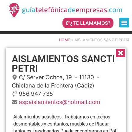
¿TE LLAMAMOS?
HOME
»
AISLAMIENTOS SANCTI PETRI
AISLAMIENTOS SANCTI
PETRI
C/ Server Ochoa, 19
- 11130 -
Chiclana de la Frontera
(Cádiz)
956 947 735
aspaislamientos@hotmail.com
Aislamientos acústicos. Trabajamos en techos
desmontables y contunios, muebles de Pladur,
tabiques, trasdosados.Puede encontrarnos en Pol.