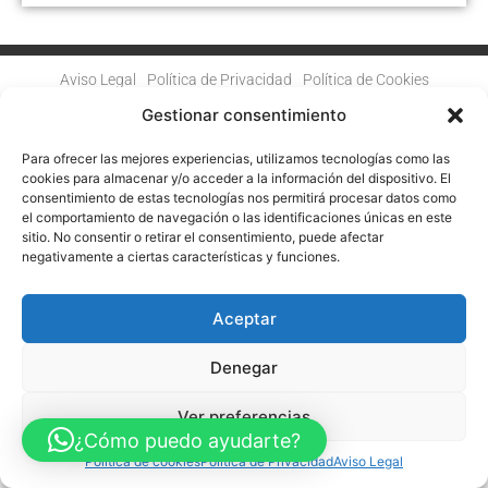
Aviso Legal
Política de Privacidad
Política de Cookies
Accesibilidad
Mapa web
Gestionar consentimiento
FINANCIADO POR LA UNIÓN EUROPEA CON EL PROGRAMA KIT
DIGITAL POR LOS FONDOS NEXT GENERATION (EU) DEL
MECANISMO DE RECUPERACIÓN Y RESILENCIA
Para ofrecer las mejores experiencias, utilizamos tecnologías como las
cookies para almacenar y/o acceder a la información del dispositivo. El
consentimiento de estas tecnologías nos permitirá procesar datos como
© Guia Telefónica de Empresas – Todos los derechos reservados.
el comportamiento de navegación o las identificaciones únicas en este
sitio. No consentir o retirar el consentimiento, puede afectar
negativamente a ciertas características y funciones.
Aceptar
Denegar
Ver preferencias
¿Cómo puedo ayudarte?
Política de cookies
Política de Privacidad
Aviso Legal