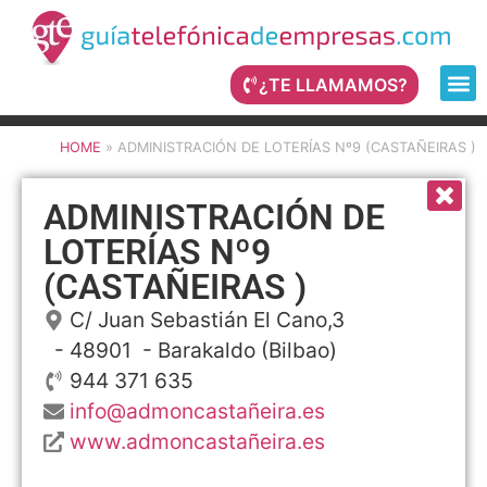
¿TE LLAMAMOS?
HOME
»
ADMINISTRACIÓN DE LOTERÍAS Nº9 (CASTAÑEIRAS )
ADMINISTRACIÓN DE
LOTERÍAS Nº9
(CASTAÑEIRAS )
C/ Juan Sebastián El Cano,3
- 48901 -
Barakaldo
(Bilbao)
944 371 635
info@admoncastañeira.es
www.admoncastañeira.es