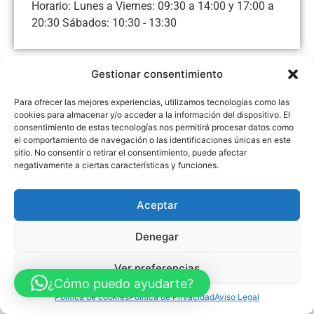
Horario: Lunes a Viernes: 09:30 a 14:00 y 17:00 a
20:30 Sábados: 10:30 - 13:30
Gestionar consentimiento
Aviso Legal
Política de Privacidad
Política de Cookies
Para ofrecer las mejores experiencias, utilizamos tecnologías como las
Accesibilidad
Mapa web
cookies para almacenar y/o acceder a la información del dispositivo. El
consentimiento de estas tecnologías nos permitirá procesar datos como
FINANCIADO POR LA UNIÓN EUROPEA CON EL PROGRAMA KIT
DIGITAL POR LOS FONDOS NEXT GENERATION (EU) DEL
el comportamiento de navegación o las identificaciones únicas en este
MECANISMO DE RECUPERACIÓN Y RESILENCIA
sitio. No consentir o retirar el consentimiento, puede afectar
negativamente a ciertas características y funciones.
© Guia Telefónica de Empresas – Todos los derechos reservados.
Aceptar
Denegar
Ver preferencias
¿Cómo puedo ayudarte?
Política de cookies
Política de Privacidad
Aviso Legal