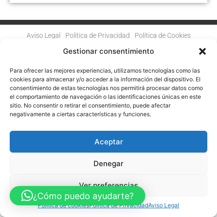
Aviso Legal
Política de Privacidad
Política de Cookies
Accesibilidad
Mapa web
Gestionar consentimiento
FINANCIADO POR LA UNIÓN EUROPEA CON EL PROGRAMA KIT
DIGITAL POR LOS FONDOS NEXT GENERATION (EU) DEL
MECANISMO DE RECUPERACIÓN Y RESILENCIA
Para ofrecer las mejores experiencias, utilizamos tecnologías como las
cookies para almacenar y/o acceder a la información del dispositivo. El
consentimiento de estas tecnologías nos permitirá procesar datos como
© Guia Telefónica de Empresas – Todos los derechos reservados.
el comportamiento de navegación o las identificaciones únicas en este
sitio. No consentir o retirar el consentimiento, puede afectar
negativamente a ciertas características y funciones.
Aceptar
Denegar
Ver preferencias
¿Cómo puedo ayudarte?
Política de cookies
Política de Privacidad
Aviso Legal