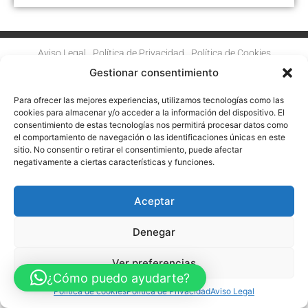
Aviso Legal
Política de Privacidad
Política de Cookies
Accesibilidad
Mapa web
Gestionar consentimiento
FINANCIADO POR LA UNIÓN EUROPEA CON EL PROGRAMA KIT
DIGITAL POR LOS FONDOS NEXT GENERATION (EU) DEL
Para ofrecer las mejores experiencias, utilizamos tecnologías como las
MECANISMO DE RECUPERACIÓN Y RESILENCIA
cookies para almacenar y/o acceder a la información del dispositivo. El
consentimiento de estas tecnologías nos permitirá procesar datos como
© Guia Telefónica de Empresas – Todos los derechos reservados.
el comportamiento de navegación o las identificaciones únicas en este
sitio. No consentir o retirar el consentimiento, puede afectar
negativamente a ciertas características y funciones.
Aceptar
Denegar
Ver preferencias
¿Cómo puedo ayudarte?
Política de cookies
Política de Privacidad
Aviso Legal