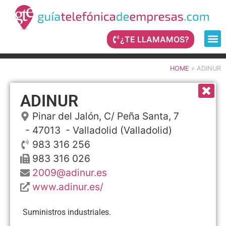
¿TE LLAMAMOS?
HOME
»
ADINUR
ADINUR
Pinar del Jalón, C/ Peña Santa, 7
- 47013 -
Valladolid
(Valladolid)
983 316 256
983 316 026
2009@adinur.es
www.adinur.es/
Suministros industriales.