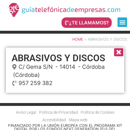
¿TE LLAMAMOS?
HOME
»
ABRASIVOS Y DISCOS
ABRASIVOS Y DISCOS
C/ Gema S/N
- 14014 -
Córdoba
(Córdoba)
957 259 382
Aviso Legal
Política de Privacidad
Política de Cookies
Accesibilidad
Mapa web
FINANCIADO POR LA UNIÓN EUROPEA CON EL PROGRAMA KIT
DIGITAL POR LOS FONDOS NEXT GENERATION (EU) DEL