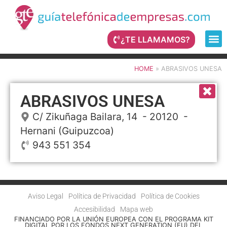
¿TE LLAMAMOS?
HOME
»
ABRASIVOS UNESA
ABRASIVOS UNESA
C/ Zikuñaga Bailara, 14
- 20120 -
Hernani
(Guipuzcoa)
943 551 354
Aviso Legal
Política de Privacidad
Política de Cookies
Accesibilidad
Mapa web
FINANCIADO POR LA UNIÓN EUROPEA CON EL PROGRAMA KIT
DIGITAL POR LOS FONDOS NEXT GENERATION (EU) DEL