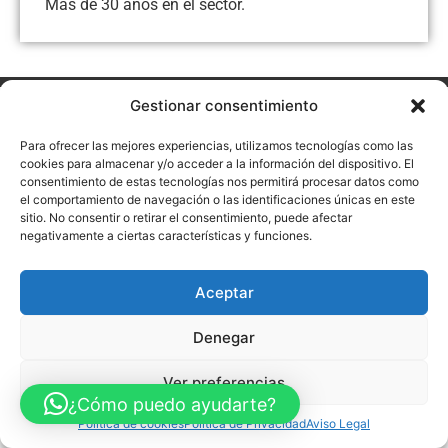
Más de 30 años en el sector.
Gestionar consentimiento
Aviso Legal
Política de Privacidad
Política de Cookies
Accesibilidad
Mapa web
Para ofrecer las mejores experiencias, utilizamos tecnologías como las
FINANCIADO POR LA UNIÓN EUROPEA CON EL PROGRAMA KIT
cookies para almacenar y/o acceder a la información del dispositivo. El
DIGITAL POR LOS FONDOS NEXT GENERATION (EU) DEL
MECANISMO DE RECUPERACIÓN Y RESILENCIA
consentimiento de estas tecnologías nos permitirá procesar datos como
el comportamiento de navegación o las identificaciones únicas en este
sitio. No consentir o retirar el consentimiento, puede afectar
© Guia Telefónica de Empresas – Todos los derechos reservados.
negativamente a ciertas características y funciones.
Aceptar
Denegar
Ver preferencias
¿Cómo puedo ayudarte?
Política de cookies
Política de Privacidad
Aviso Legal