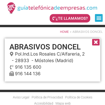
¿TE LLAMAMOS?
HOME
»
ABRASIVOS DONCEL
ABRASIVOS DONCEL
Pol.Ind.Los Rosales C/Alfareria, 2
- 28933 -
Móstoles
(Madrid)
916 135 600
916 144 136
Aviso Legal
Política de Privacidad
Política de Cookies
Accesibilidad
Mapa web