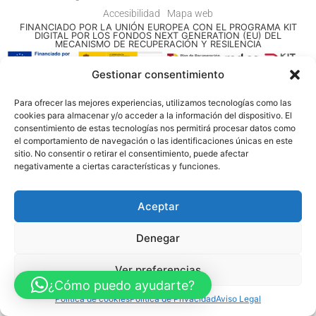
Accesibilidad
Mapa web
FINANCIADO POR LA UNIÓN EUROPEA CON EL PROGRAMA KIT
DIGITAL POR LOS FONDOS NEXT GENERATION (EU) DEL
MECANISMO DE RECUPERACIÓN Y RESILENCIA
Gestionar consentimiento
© Guia Telefónica de Empresas – Todos los derechos reservados.
Para ofrecer las mejores experiencias, utilizamos tecnologías como las
cookies para almacenar y/o acceder a la información del dispositivo. El
consentimiento de estas tecnologías nos permitirá procesar datos como
el comportamiento de navegación o las identificaciones únicas en este
sitio. No consentir o retirar el consentimiento, puede afectar
negativamente a ciertas características y funciones.
Aceptar
Denegar
Ver preferencias
¿Cómo puedo ayudarte?
Política de cookies
Política de Privacidad
Aviso Legal