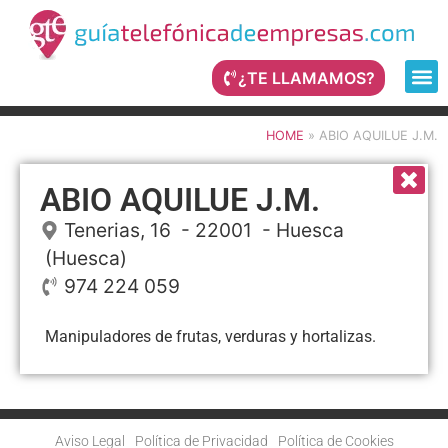
¿TE LLAMAMOS?
HOME
»
ABIO AQUILUE J.M.
ABIO AQUILUE J.M.
Tenerias, 16
- 22001 -
Huesca
(Huesca)
974 224 059
Manipuladores de frutas, verduras y hortalizas.
Aviso Legal
Política de Privacidad
Política de Cookies