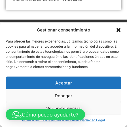
Aviso Legal
Política de Privacidad
Política de Cookies
Gestionar consentimiento
Accesibilidad
Mapa web
Para ofrecer las mejores experiencias, utilizamos tecnologías como las
FINANCIADO POR LA UNIÓN EUROPEA CON EL PROGRAMA KIT
DIGITAL POR LOS FONDOS NEXT GENERATION (EU) DEL
cookies para almacenar y/o acceder a la información del dispositivo. El
MECANISMO DE RECUPERACIÓN Y RESILENCIA
consentimiento de estas tecnologías nos permitirá procesar datos como
el comportamiento de navegación o las identificaciones únicas en este
© Guia Telefónica de Empresas – Todos los derechos reservados.
sitio. No consentir o retirar el consentimiento, puede afectar
negativamente a ciertas características y funciones.
Aceptar
Denegar
Ver preferencias
¿Cómo puedo ayudarte?
Política de cookies
Política de Privacidad
Aviso Legal