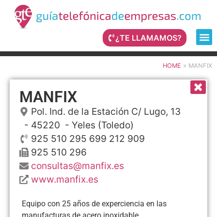
¿TE LLAMAMOS?
HOME
»
MANFIX
MANFIX
Pol. Ind. de la Estación C/ Lugo, 13
- 45220 -
Yeles
(Toledo)
925 510 295 699 212 909
925 510 296
consultas@manfix.es
www.manfix.es
Equipo con 25 años de experciencia en las
manufacturas de acero inoxidable.