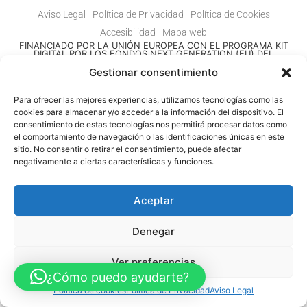
Aviso Legal
Política de Privacidad
Política de Cookies
Accesibilidad
Mapa web
FINANCIADO POR LA UNIÓN EUROPEA CON EL PROGRAMA KIT
DIGITAL POR LOS FONDOS NEXT GENERATION (EU) DEL
MECANISMO DE RECUPERACIÓN Y RESILENCIA
Gestionar consentimiento
© Guia Telefónica de Empresas – Todos los derechos reservados.
Para ofrecer las mejores experiencias, utilizamos tecnologías como las
cookies para almacenar y/o acceder a la información del dispositivo. El
consentimiento de estas tecnologías nos permitirá procesar datos como
el comportamiento de navegación o las identificaciones únicas en este
sitio. No consentir o retirar el consentimiento, puede afectar
negativamente a ciertas características y funciones.
Aceptar
Denegar
Ver preferencias
¿Cómo puedo ayudarte?
Política de cookies
Política de Privacidad
Aviso Legal