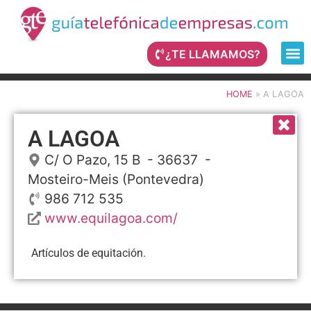
¿TE LLAMAMOS?
HOME
»
A LAGOA
A LAGOA
C/ O Pazo, 15 B
- 36637 -
Mosteiro-Meis
(Pontevedra)
986 712 535
www.equilagoa.com/
Artículos de equitación.