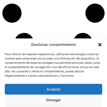
Gestionar consentimiento
Para ofrecer las mejores experiencias, utilizamos tecnologías como las
cookies para almacenar y/o acceder a la información del dispositivo. El
consentimiento de estas tecnologías nos permitirá procesar datos como
el comportamiento de navegación o las identificaciones únicas en este
sitio. No consentir o retirar el consentimiento, puede afectar
negativamente a ciertas características y funciones.
Aceptar
Aviso Legal
Política de Privacidad
Política de Cookies
Accesibilidad
Mapa web
Denegar
FINANCIADO POR LA UNIÓN EUROPEA CON EL PROGRAMA KIT
DIGITAL POR LOS FONDOS NEXT GENERATION (EU) DEL