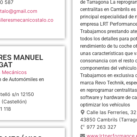
0 587
de Tarragona La reprogra
centralitas en Cambrils es 
estalo@gmail.com
principal especialidad de 
lleresmecanicostalo.co
empresa LRT Performance
Trabajamos prestando ate
todos los detalles para pot
rendimiento de tu coche o
unas características que 
RES MANUEL
consonancia con el resto 
GAT
componentes del vehículo
s Mecánicos
Trabajamos en exclusiva c
n de Automómiles en
marca Revo Technik, espe
en reprogramar centralitas
telló s/n
12150
software y hardware de ca
a
(Castellón)
optimizar los vehículos
1 118
Calle las Ferreries, 32
43850
Cambrils
(Tarrag
977 263 327
www.lrtperformance.