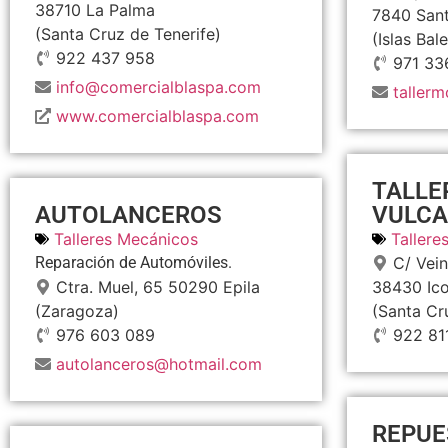
38710
La Palma
7840
Sant
(Santa Cruz de Tenerife)
(Islas Bal
922 437 958
971 33
info@comercialblaspa.com
taller
www.comercialblaspa.com
TALLE
AUTOLANCEROS
VULCA
Talleres Mecánicos
Tallere
Reparación de Automóviles.
C/ Vein
Ctra. Muel, 65
50290
Epila
38430
Ic
(Zaragoza)
(Santa Cr
976 603 089
922 81
autolanceros@hotmail.com
REPUE