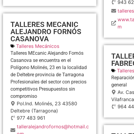
943 62
taller
www.ta
TALLERES MECANIC
m
ALEJANDRO FORNÓS
CASANOVA
Talleres Mecánicos
Talleres MEcanic Alejandro Fornós
TALLE
Casanova se encuentra en el
FABRE
Polígono Molinés, 23 en la localidad
Tallere
de Deltebre provincia de Tarragona
Reparació
Profesionales del sector con precios
general
competitivos Presupuestos sin
Av. Cas
compromiso
Vilafranc
Pol.Ind. Molinés, 23
43580
964 44
Deltebre
(Tarragona)
977 483 961
talleralejandrofornos@hotmail.c
om