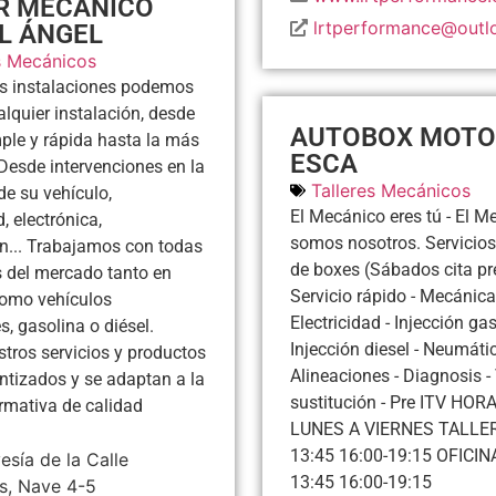
R MECÁNICO
lrtperformance@outl
L ÁNGEL
s Mecánicos
as instalaciones podemos
alquier instalación, desde
AUTOBOX MOTO
ple y rápida hasta la más
ESCA
Desde intervenciones en la
Talleres Mecánicos
e su vehículo,
El Mecánico eres tú - El M
d, electrónica,
somos nosotros. Servicios: 
n... Trabajamos con todas
de boxes (Sábados cita pre
 del mercado tanto en
Servicio rápido - Mecánica
como vehículos
Electricidad - Injección gas
s, gasolina o diésel.
Injección diesel - Neumátic
tros servicios y productos
Alineaciones - Diagnosis -
ntizados y se adaptan a la
sustitución - Pre ITV HOR
ormativa de calidad
LUNES A VIERNES TALLER
13:45 16:00-19:15 OFICIN
esía de la Calle
13:45 16:00-19:15
s, Nave 4-5