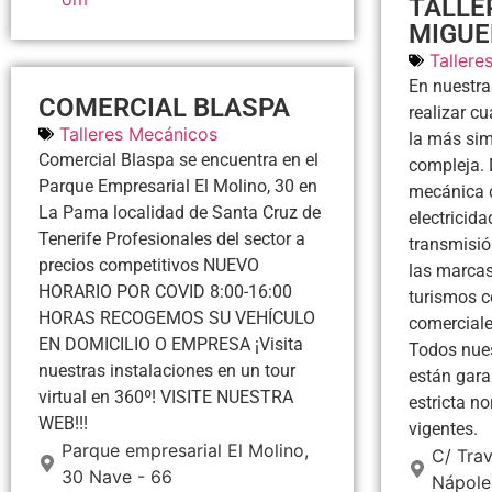
TALLE
MIGUE
Tallere
En nuestr
COMERCIAL BLASPA
realizar cu
Talleres Mecánicos
la más sim
Comercial Blaspa se encuentra en el
compleja. 
Parque Empresarial El Molino, 30 en
mecánica d
La Pama localidad de Santa Cruz de
electricida
Tenerife Profesionales del sector a
transmisió
precios competitivos NUEVO
las marcas
HORARIO POR COVID 8:00-16:00
turismos 
HORAS RECOGEMOS SU VEHÍCULO
comerciale
EN DOMICILIO O EMPRESA ¡Visita
Todos nues
nuestras instalaciones en un tour
están gara
virtual en 360º! VISITE NUESTRA
estricta n
WEB!!!
vigentes.
Parque empresarial El Molino,
C/ Trav
30 Nave - 66
Nápole