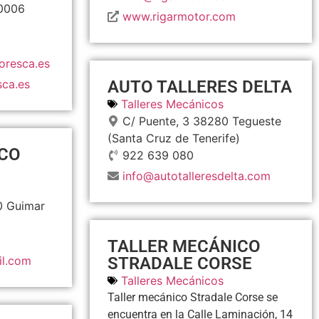
0006
www.rigarmotor.com
oresca.es
ca.es
AUTO TALLERES DELTA
Talleres Mecánicos
C/ Puente, 3
38280
Tegueste
(Santa Cruz de Tenerife)
CO
922 639 080
info@autotalleresdelta.com
0
Guimar
TALLER MECÁNICO
l.com
STRADALE CORSE
Talleres Mecánicos
Taller mecánico Stradale Corse se
encuentra en la Calle Laminación, 14