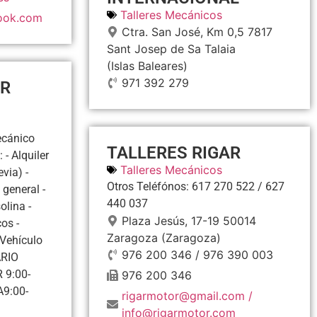
Talleres Mecánicos
ook.com
Ctra. San José, Km 0,5
7817
Sant Josep de Sa Talaia
(Islas Baleares)
971 392 279
R
ecánico
TALLERES RIGAR
- Alquiler
Talleres Mecánicos
via) -
Otros Teléfónos: 617 270 522 / 627
 general -
440 037
olina -
Plaza Jesús, 17-19
50014
os -
Zaragoza
(Zaragoza)
 Vehículo
976 200 346 / 976 390 003
ARIO
 9:00-
976 200 346
A9:00-
rigarmotor@gmail.com /
info@rigarmotor.com