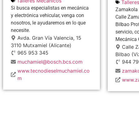
Talleres Mecánicos
Tallere
Si busca especialistas en mecánica
Zamakola S
y electrónica vehicular, venga con
Calle Zama
nosotros, le ayudaremos en lo que
Bilbao Pro
necesite.
servicio, 
Avda. Gran Vía Valencia, 15
Mecánica 
3110
Mutxamiel
(Alicante)
Calle 
965 953 345
Bilbao
(V
muchamiel@bosch.bcs.com
944 79
www.tecnodieselmuchamiel.co
zamako
m
www.z