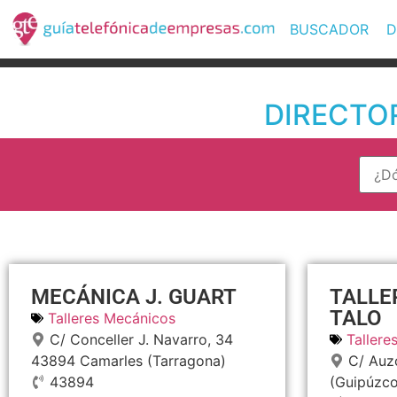
BUSCADOR
D
DIRECTOR
MECÁNICA J. GUART
TALLE
TALO
Talleres Mecánicos
C/ Conceller J. Navarro, 34
Tallere
43894
Camarles
(Tarragona)
C/ Auz
43894
(Guipúzc