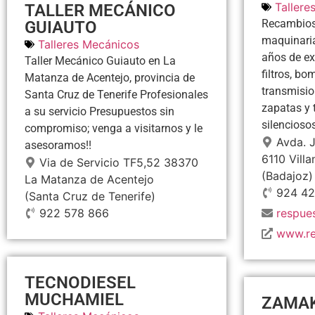
Tallere
TALLER MECÁNICO
Recambios
GUIAUTO
maquinari
Talleres Mecánicos
años de ex
Taller Mecánico Guiauto en La
filtros, b
Matanza de Acentejo, provincia de
transmisio
Santa Cruz de Tenerife Profesionales
zapatas y 
a su servicio Presupuestos sin
silenciosos,
compromiso; venga a visitarnos y le
Avda. J
asesoramos!!
6110
Vill
Via de Servicio TF5,52
38370
(Badajoz)
La Matanza de Acentejo
924 42
(Santa Cruz de Tenerife)
922 578 866
respue
www.re
TECNODIESEL
MUCHAMIEL
ZAMAK