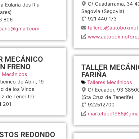
C/ Guadarrama, 34
4
a Eularia des Riu
Segovia
(Segovia)
eares)
921 440 173
6 806
talleres@autoboxmot
mcano@gmail.com
www.autoboxmotores
R MECÁNICO
N FRENO
TALLER MECÁNI
FARIÑA
s Mecánicos
ticinco de Abril, 19
Talleres Mecánicos
od de los Vinos
C/ Ecuador, 93
3850
uz de Tenerife)
(Sta Cruz de Tenerife)
1 201
922512700
martefape1988@gmai
STOS REDONDO