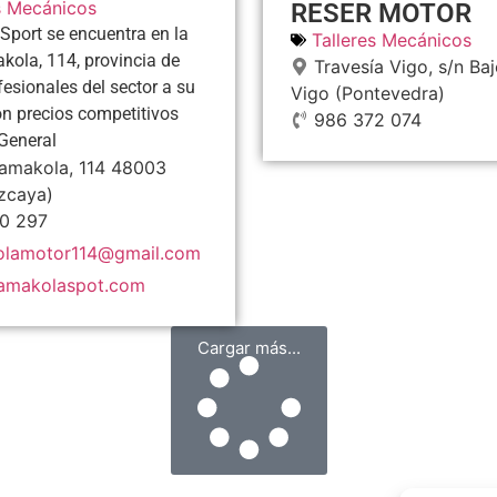
s Mecánicos
RESER MOTOR
port se encuentra en la
Talleres Mecánicos
kola, 114, provincia de
Travesía Vigo, s/n Baj
fesionales del sector a su
Vigo
(Pontevedra)
con precios competitivos
986 372 074
General
Zamakola, 114
48003
izcaya)
0 297
lamotor114@gmail.com
amakolaspot.com
Cargar más...