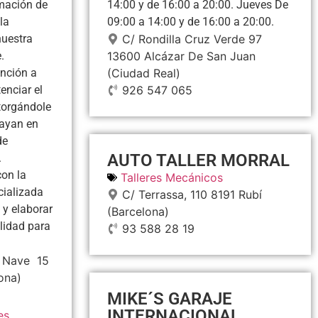
mación de
14:00 y de 16:00 a 20:00. Jueves De
la
09:00 a 14:00 y de 16:00 a 20:00.
nuestra
C/ Rondilla Cruz Verde 97
.
13600
Alcázar De San Juan
nción a
(Ciudad Real)
enciar el
926 547 065
torgándole
vayan en
de
AUTO TALLER MORRAL
.
on la
Talleres Mecánicos
cializada
C/ Terrassa, 110
8191
Rubí
 y elaborar
(Barcelona)
lidad para
93 588 28 19
 Nave  15
ona)
MIKE´S GARAJE
INTERNACIONAL
es