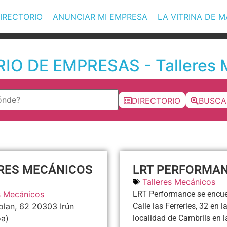
IRECTORIO
ANUNCIAR MI EMPRESA
LA VITRINA DE 
IO DE EMPRESAS - Talleres 
DIRECTORIO
BUSCA
RES MECÁNICOS
LRT PERFORMA
Talleres Mecánicos
s Mecánicos
LRT Performance se encue
olan, 62
20303
Irún
Calle las Ferreries, 32 en l
oa)
localidad de Cambrils en l