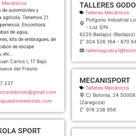
s Mecánicos
TALLERES GODO
 de automóviles y
Talleres Mecánicos
a agrícola. Tenemos 21
Polígono Industrial L
periencia. Encontrará:
- Luz S/N
ombas de agua,
6220
Badajoz
(Badajoz)
nes, kits de embragues, de
924 526 164 - 670 6
tubos de escape
talleresgodoy1@hotm
 etc...
uan Carlos I, 17 Bajo
anueva del Fresno
MECANISPORT
7 237
Talleres Mecánicos
stosredondo@gmail.com
C/ Bolonia, 24
50008
spuestosredondo.com
(Zaragoza)
976 238 956
OLA SPORT