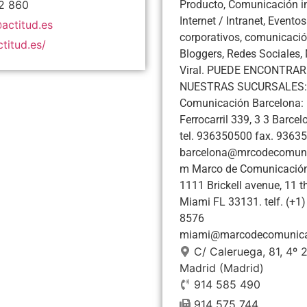
2 860
Producto, Comunicación in
Internet / Intranet, Eventos
actitud.es
corporativos, comunicaci
titud.es/
Bloggers, Redes Sociales,
Viral. PUEDE ENCONTRA
NUESTRAS SUCURSALES: 
Comunicación Barcelona: 
Ferrocarril 339, 3 3 Barce
tel. 936350500 fax. 9363
barcelona@mrcodecomuni
m Marco de Comunicación
1111 Brickell avenue, 11 th
Miami FL 33131. telf. (+1)
8576
miami@marcodecomunica
C/ Caleruega, 81, 4º
Madrid
(Madrid)
914 585 490
914 575 744