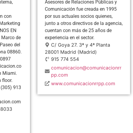
terna,
Asesores de Relaciones Públicas y
Comunicación fue creada en 1995
ón con
por sus actuales socios quienes,
 Marketing
junto a otros directivos de la agencia,
RNOS EN
cuentan con más de 25 años de
Marco de
experiencia en el sector.
Paseo del
C/ Goya 27. 3ª y 4ª Planta
lona 08860.
28001
Madrid
(Madrid)
50897
915 774 554
cacion.co
comunicacion@comunicacionrr
 Miami.
pp.com
 floor.
www.comunicacionrrpp.com
 (305) 913
cion.com
28033