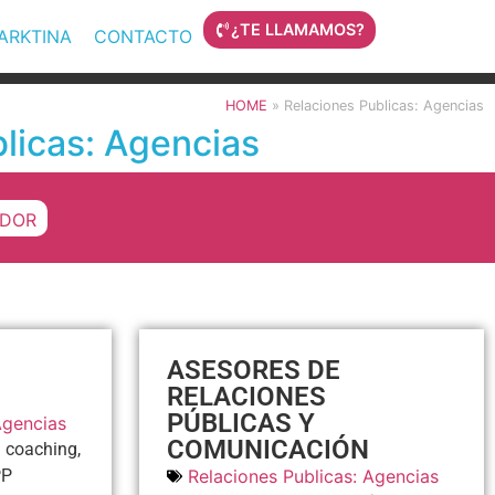
¿TE LLAMAMOS?
MARKTINA
CONTACTO
HOME
»
Relaciones Publicas: Agencias
icas: Agencias
DOR
ASESORES DE
RELACIONES
PÚBLICAS Y
Agencias
COMUNICACIÓN
 coaching,
PP
Relaciones Publicas: Agencias