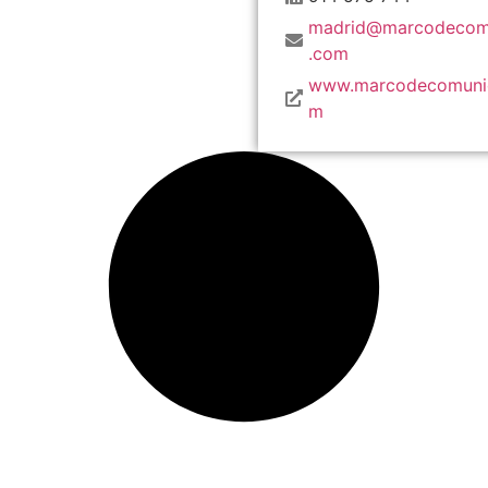
madrid@marcodecom
.com
www.marcodecomunic
m