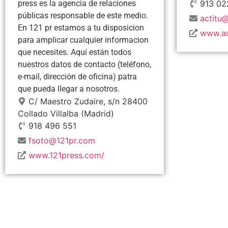
press es la agencia de relaciones
913 02
públicas responsable de este medio.
actitu@
En 121 pr estamos a tu disposicion
www.ac
para amplicar cualquier informacion
que necesites. Aquí están todos
nuestros datos de contacto (teléfono,
e-mail, dirección de oficina) patra
que pueda llegar a nosotros.
C/ Maestro Zudaire, s/n
28400
Collado Villalba
(Madrid)
918 496 551
fsoto@121pr.com
www.121press.com/