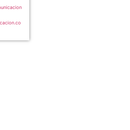
unicacion
acion.co