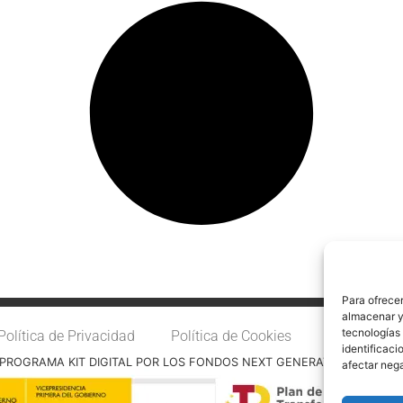
Para ofrecer
almacenar y/
tecnologías
Política de Privacidad
Política de Cookies
Accesibilid
identificaci
PROGRAMA KIT DIGITAL POR LOS FONDOS NEXT GENERATION (EU) DE
afectar nega