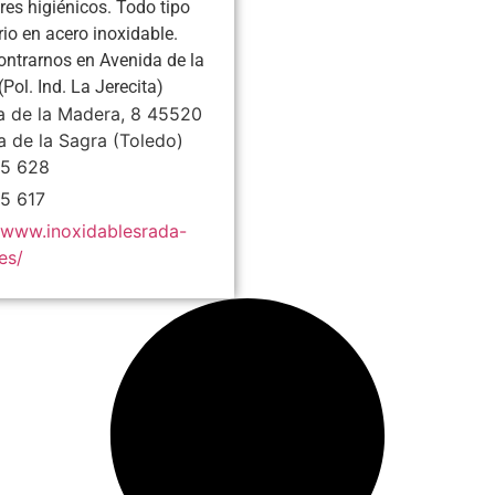
es higiénicos. Todo tipo
rio en acero inoxidable.
ntrarnos en Avenida de la
Pol. Ind. La Jerecita)
a de la Madera, 8
45520
a de la Sagra
(Toledo)
5 628
5 617
//www.inoxidablesrada-
es/