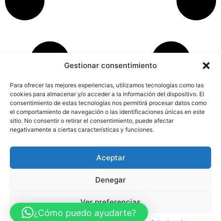
Gestionar consentimiento
Para ofrecer las mejores experiencias, utilizamos tecnologías como las
cookies para almacenar y/o acceder a la información del dispositivo. El
consentimiento de estas tecnologías nos permitirá procesar datos como
el comportamiento de navegación o las identificaciones únicas en este
sitio. No consentir o retirar el consentimiento, puede afectar
negativamente a ciertas características y funciones.
Aceptar
Aviso Legal
Política de Privacidad
Política de Cookies
Accesibilidad
Mapa web
Denegar
FINANCIADO POR LA UNIÓN EUROPEA CON EL PROGRAMA KIT
DIGITAL POR LOS FONDOS NEXT GENERATION (EU) DEL
MECANISMO DE RECUPERACIÓN Y RESILENCIA
Ver preferencias
¿Cómo puedo ayudarte?
© Guia Telefónica de Empresas – Todos los derechos reservados.