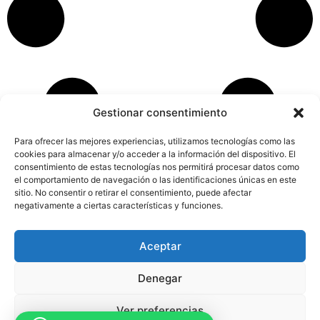
Gestionar consentimiento
Para ofrecer las mejores experiencias, utilizamos tecnologías como las
cookies para almacenar y/o acceder a la información del dispositivo. El
consentimiento de estas tecnologías nos permitirá procesar datos como
el comportamiento de navegación o las identificaciones únicas en este
sitio. No consentir o retirar el consentimiento, puede afectar
negativamente a ciertas características y funciones.
Aceptar
Aviso Legal
Política de Privacidad
Política de Cookies
Accesibilidad
Mapa web
Denegar
FINANCIADO POR LA UNIÓN EUROPEA CON EL PROGRAMA KIT
DIGITAL POR LOS FONDOS NEXT GENERATION (EU) DEL
MECANISMO DE RECUPERACIÓN Y RESILENCIA
Ver preferencias