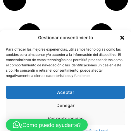
Gestionar consentimiento
Para ofrecer las mejores experiencias, utilizamos tecnologías como las
cookies para almacenar y/o acceder a la información del dispositivo. El
consentimiento de estas tecnologías nos permitirá procesar datos como
el comportamiento de navegación o las identificaciones únicas en este
sitio. No consentir o retirar el consentimiento, puede afectar
negativamente a ciertas características y funciones.
Aceptar
Aviso Legal
Política de Privacidad
Política de Cookies
Accesibilidad
Mapa web
Denegar
FINANCIADO POR LA UNIÓN EUROPEA CON EL PROGRAMA KIT
DIGITAL POR LOS FONDOS NEXT GENERATION (EU) DEL
MECANISMO DE RECUPERACIÓN Y RESILENCIA
Ver preferencias
¿Cómo puedo ayudarte?
© Guia Telefónica de Empresas – Todos los derechos reservados.
Política de cookies
Política de Privacidad
Aviso Legal